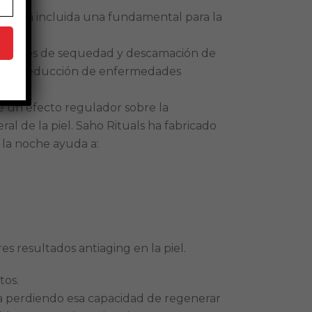
les está incluida una fundamental para la
ndiciones de sequedad y descamación de
o en la reducción de enfermedades
ee un efecto regulador sobre la
ral de la piel. Saho Rituals ha fabricado
la noche ayuda a:
s resultados antiaging en la piel.
tos.
) va perdiendo esa capacidad de regenerar