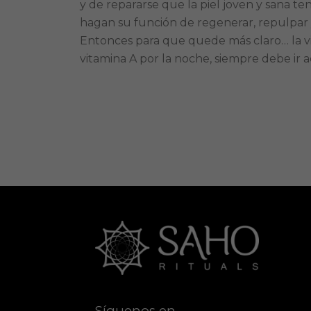
y de repararse que la piel joven y sana te
hagan su función de regenerar, repulpar y 
Entonces para que quede más claro… la vi
vitamina A por la noche, siempre debe ir 
Síguenos en