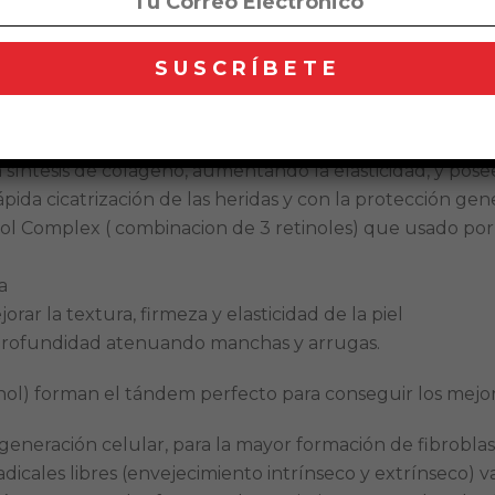
 varias funciones esenciales del organismo entre las cua
 la piel.
ervación de su normal desarrollo y ayuda a corregir co
a defensiva de la piel contra agentes externos, así com
a síntesis de colágeno, aumentando la elasticidad, y pos
ida cicatrización de las heridas y con la protección gene
omplex ( combinacion de 3 retinoles) que usado por 
a
rar la textura, firmeza y elasticidad de la piel
 profundidad atenuando manchas y arrugas.
inol) forman el tándem perfecto para conseguir los mejore
regeneración celular, para la mayor formación de fibroblas
 radicales libres (envejecimiento intrínseco y extrínseco