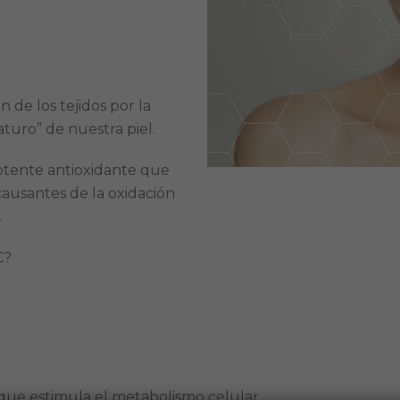
n de los tejidos por la
uro” de nuestra piel.
potente antioxidante que
 causantes de la oxidación
.
C?
que estimula el metabolismo celular.