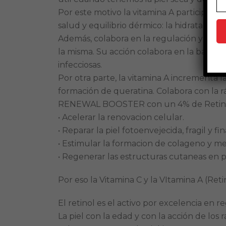
Por este motivo la vitamina A participa en
salud y equilibrio dérmico: la hidratación de
Además, colabora en la regulación y pres
la misma. Su acción colabora en la barrer
infecciosas.
Por otra parte, la vitamina A incrementa l
formación de queratina. Colabora con la ráp
RENEWAL BOOSTER con un 4% de Retinol C
• Acelerar la renovacion celular.
• Reparar la piel fotoenvejecida, fragil y fin
• Estimular la formacion de colageno y mejo
• Regenerar las estructuras cutaneas en
Por eso la Vitamina C y la VItamina A (Ret
El retinol es el activo por excelencia en 
La piel con la edad y con la acción de los