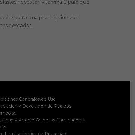
oblastos necesitan vitamina C para que
noche, pero una prescripción con
ctos deseados.
diciones Generales de Uso
celación y Devolución de Pedidos
embolso
uridad y Protección de los Compradores
íos
to Legal y Política de Privacidad