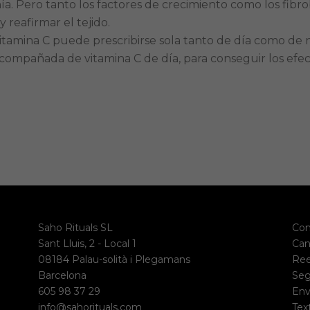
nía. Pero tanto los factores de crecimiento como los fibr
reafirmar el tejido.
tamina C puede prescribirse sola tanto de día como de 
acompañada de vitamina C de día, para conseguir los efe
Saho Rituals SL
Con
Sant Lluis, 2 - Local 1
Can
08184 Palau-solità i Plegamans
Re
Barcelona
Seg
605 98 37 29
Env
info@sahorituals.com
Tex