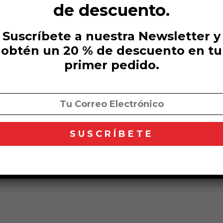
de descuento.
Saho Rituals SL
Con
Sant Lluis, 2 - Local 1
Can
08184 Palau-solità i Plegamans
Re
Suscríbete a nuestra Newsletter y
Barcelona
Seg
obtén un 20 % de descuento en tu
605 98 37 29
Env
primer pedido.
info@sahorituals.com
Tex
Pol