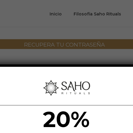
Inicio
Filosofía Saho Rituals
RECUPERA TU CONTRASEÑA
electrónico.
20%