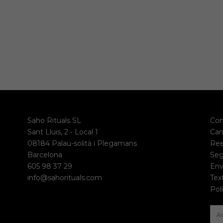
Saho Rituals SL
Con
Sant Lluis, 2 - Local 1
Can
08184 Palau-solità i Plegamans
Re
Barcelona
Seg
605 98 37 29
Env
info@sahorituals.com
Tex
Pol