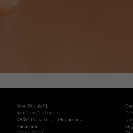
Saho Rituals SL
Con
Sant Lluis, 2 - Local 1
Can
08184 Palau-solità i Plegamans
Re
Barcelona
Seg