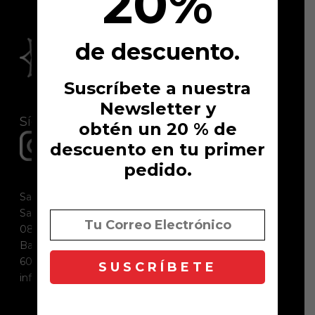
20%
de descuento.
Suscríbete a nuestra
Newsletter y
Síguenos en
obtén un 20 % de
descuento en tu primer
pedido.
Saho Rituals SL
Sant Lluis, 2 - Local 1
08184 Palau-solità i Plegamans
Barcelona
605 98 37 29
info@sahorituals.com