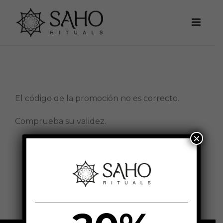
El código de la promoción no es correcto.
Comprueba su validez.
×
Volver al Carrito