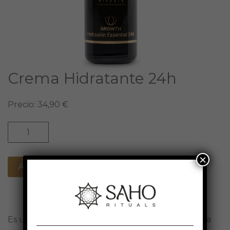
Crema Hidratante 24h
Precio: 34,90 €
×
Es una excelente restauradora de los lípidos de la