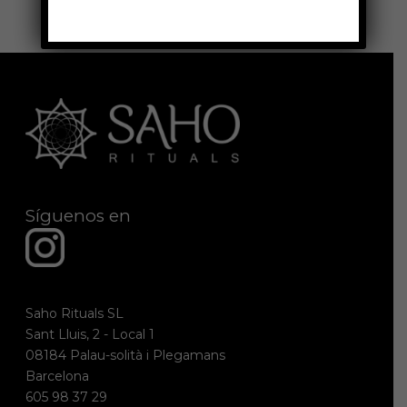
Síguenos en
Saho Rituals SL
Sant Lluis, 2 - Local 1
08184 Palau-solità i Plegamans
Barcelona
605 98 37 29